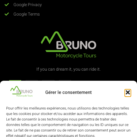
Google Privacy
Google Terms
If you can dream it, you can ride it.
Gérer le consentement
Contact
Pour offrir les meilleures expériences, nous utilisons des technologies telles
que les cookies pour stocker et/ou accéder aux informations des appareils.
Le fait de consentir à ces technologies nous permettra de traiter des
(+352) 621 322 616
données telles que le comportement de navigation ou les ID uniques sur ce
site. Le fait de ne pas consentir ou de retirer son consentement peut avoir un
effet négatif sur certaines caractéristiques et fonctions.